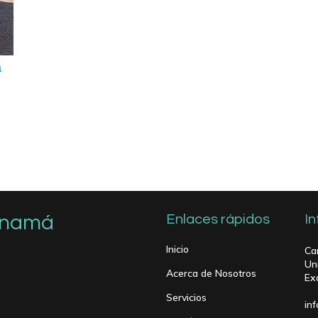
a
Panamá
Enlaces rápidos
I
Inicio
Ca
Un
Acerca de Nosotros
Ex
Servicios
in