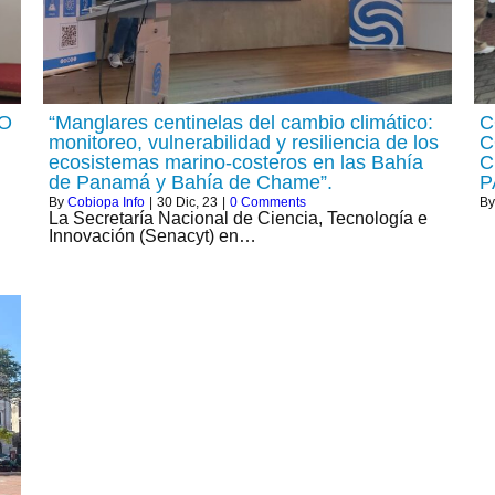
O
“Manglares centinelas del cambio climático:
C
monitoreo, vulnerabilidad y resiliencia de los
C
ecosistemas marino-costeros en las Bahía
C
de Panamá y Bahía de Chame”.
P
By
Cobiopa Info
|
30
Dic, 23
|
0 Comments
B
La Secretaría Nacional de Ciencia, Tecnología e
Innovación (Senacyt) en…