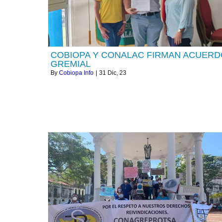
COBIOPA Y CONALAC FIRMAN ACUERD
GREMIAL
By
Cobiopa Info
|
31
Dic, 23